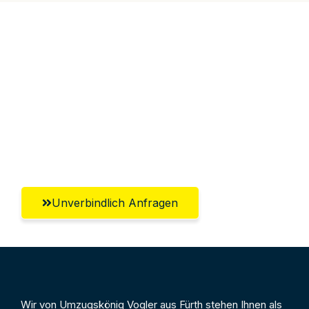
Jetzt anfragen &
100€ sparen!
Unverbindlich Anfragen
Wir von Umzugskönig Vogler aus Fürth stehen Ihnen als