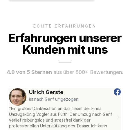
ECHTE ERFAHRUNGEN
Erfahrungen unserer
Kunden mit uns
4.9 von 5 Sternen
aus über 800+ Bewertungen.
Ulrich Gerste
ist nach Genf umgezogen
"Ein großes Dankeschön an das Team der Firma
"Die
Umzugskönig Vogler aus Fürth! Der Umzug nach Genf
mei
verlief reibungslos und stressfrei dank der
Team
professionellen Unterstützung des Teams. Ich kann
habe