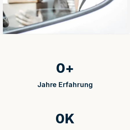
0
+
Jahre Erfahrung
0
K