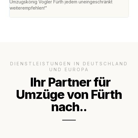
Umzugskönig Vogler Fürth jedem uneingeschränkt
an m
weiterempfehlen!"
groß
DIENSTLEISTUNGEN IN DEUTSCHLAND
UND EUROPA
Ihr Partner für
Umzüge von Fürth
nach..