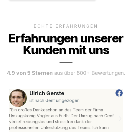
ECHTE ERFAHRUNGEN
Erfahrungen unserer
Kunden mit uns
4.9 von 5 Sternen
aus über 800+ Bewertungen.
Ulrich Gerste
ist nach Genf umgezogen
"Ein großes Dankeschön an das Team der Firma
"Die
Umzugskönig Vogler aus Fürth! Der Umzug nach Genf
mei
verlief reibungslos und stressfrei dank der
Team
professionellen Unterstützung des Teams. Ich kann
habe