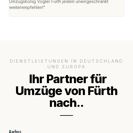
Umzugskönig Vogler Fürth jedem uneingeschränkt
an m
weiterempfehlen!"
groß
DIENSTLEISTUNGEN IN DEUTSCHLAND
UND EUROPA
Ihr Partner für
Umzüge von Fürth
nach..
Aarhus