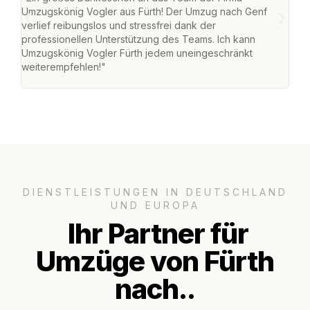
Umzugskönig Vogler aus Fürth! Der Umzug nach Genf
mei
verlief reibungslos und stressfrei dank der
Team
professionellen Unterstützung des Teams. Ich kann
habe
Umzugskönig Vogler Fürth jedem uneingeschränkt
an m
weiterempfehlen!"
groß
DIENSTLEISTUNGEN IN DEUTSCHLAND
UND EUROPA
Ihr Partner für
Umzüge von Fürth
nach..