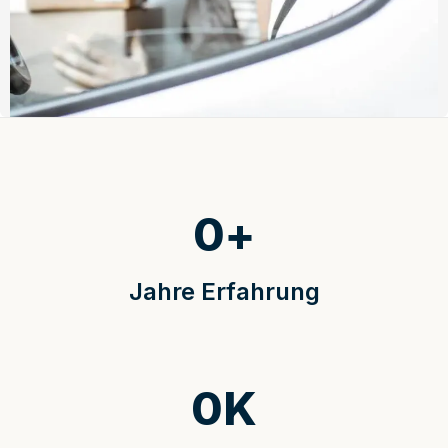
0
+
Jahre Erfahrung
0
K