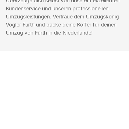
Überzeuge dich selbst von unserem exzellenten
Kundenservice und unseren professionellen
Umzugsleistungen. Vertraue dem Umzugskönig
Vogler Fürth und packe deine Koffer für deinen
Umzug von Fürth in die Niederlande!
UMZUGSKÖNIG VOGLER FÜRTH
Ihr Umzug oder
Transport
Sparen Sie bis zu 100€ bei Anfrage