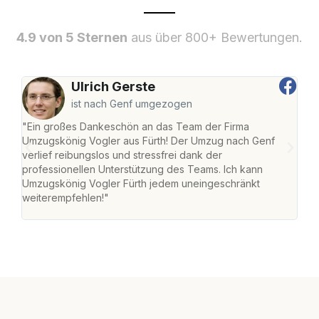
4.9 von 5 Sternen
aus über 800+ Bewertungen.
Ulrich Gerste
ist nach Genf umgezogen
"Ein großes Dankeschön an das Team der Firma
"Die
Umzugskönig Vogler aus Fürth! Der Umzug nach Genf
mei
verlief reibungslos und stressfrei dank der
Team
professionellen Unterstützung des Teams. Ich kann
habe
Umzugskönig Vogler Fürth jedem uneingeschränkt
an m
weiterempfehlen!"
groß