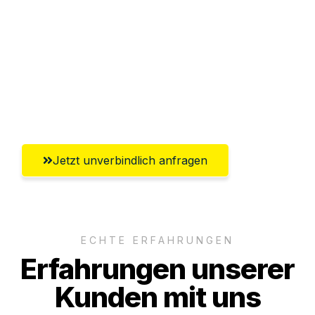
Abwicklung innerhalb von 24 Stunden
Versichert bis zu 7.500€
Ggf. komplette Zollabwicklung inklusive
Umfassender Kundensupport aus Fürth
Jetzt unverbindlich anfragen
ECHTE ERFAHRUNGEN
Erfahrungen unserer
Kunden mit uns