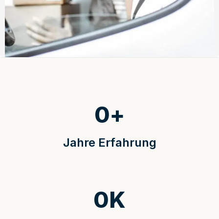
0
+
Jahre Erfahrung
0
K