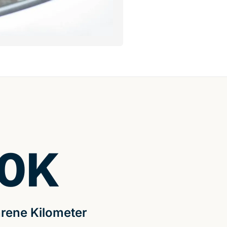
0
K
rene Kilometer