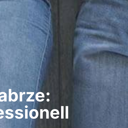
abrze:
ssionell​