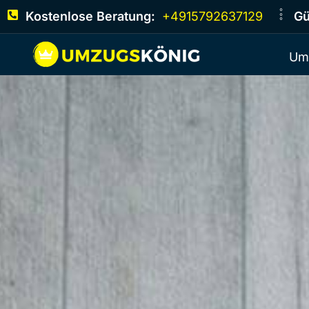
Kostenlose Beratung:
+4915792637129
Gü
Um