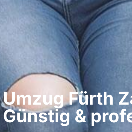
Umzug Fürth​ Z
Günstig & profe