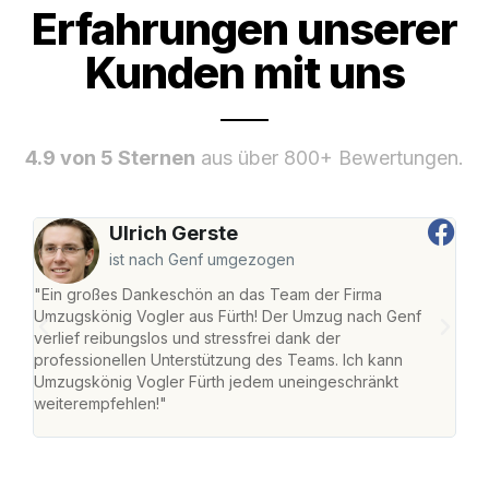
Erfahrungen unserer
Kunden mit uns
4.9 von 5 Sternen
aus über 800+ Bewertungen.
Ulrich Gerste
ist nach Genf umgezogen
"Ein großes Dankeschön an das Team der Firma
"Die
Umzugskönig Vogler aus Fürth! Der Umzug nach Genf
mei
verlief reibungslos und stressfrei dank der
Team
professionellen Unterstützung des Teams. Ich kann
habe
Umzugskönig Vogler Fürth jedem uneingeschränkt
an m
weiterempfehlen!"
groß