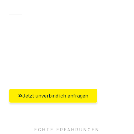
Transport
Sparen Sie bis zu 100€ bei Anfrage
Abwicklung innerhalb von 24 Stunden
Versichert bis zu 7.500€
Ggf. komplette Zollabwicklung inklusive
Umfassender Kundensupport aus Fürth
Jetzt unverbindlich anfragen
ECHTE ERFAHRUNGEN