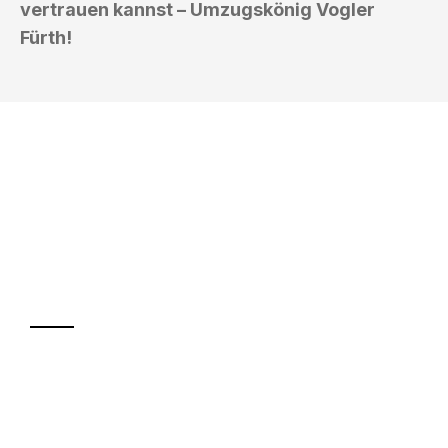
vertrauen kannst – Umzugskönig Vogler
Fürth!
UMZUGSKÖNIG VOGLER FÜRTH
Ihr Umzug oder
Transport
Sparen Sie bis zu 100€ bei Anfrage
Abwicklung innerhalb von 24 Stunden
Versichert bis zu 7.500€