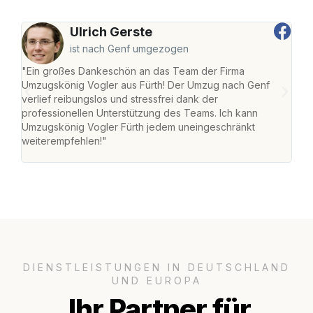
Ulrich Gerste
ist nach Genf umgezogen
"Ein großes Dankeschön an das Team der Firma
"Die
Umzugskönig Vogler aus Fürth! Der Umzug nach Genf
mei
verlief reibungslos und stressfrei dank der
Team
professionellen Unterstützung des Teams. Ich kann
habe
Umzugskönig Vogler Fürth jedem uneingeschränkt
an m
weiterempfehlen!"
groß
DIENSTLEISTUNGEN IN DEUTSCHLAND
UND EUROPA
Ihr Partner für