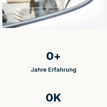
0
+
Jahre Erfahrung
0
K