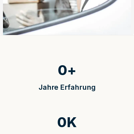
0
+
Jahre Erfahrung
0
K