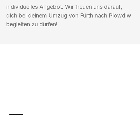
individuelles Angebot. Wir freuen uns darauf,
dich bei deinem Umzug von Fürth nach Plowdiw
begleiten zu dürfen!
UMZUGSKÖNIG VOGLER FÜRTH
Ihr Umzug oder
Transport
Sparen Sie bis zu 100€ bei Anfrage
Abwicklung innerhalb von 24 Stunden