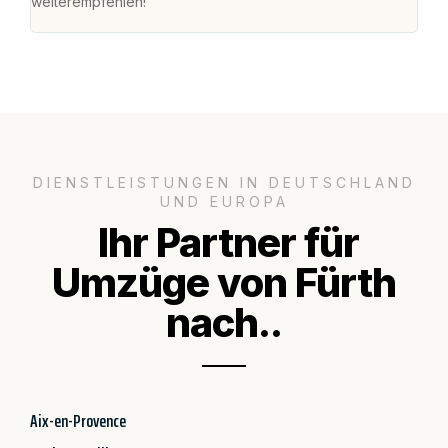
weiterempfehlen!"
groß
DIENSTLEISTUNGEN IN DEUTSCHLAND
UND EUROPA
Ihr Partner für
Umzüge von Fürth
nach..
Aix-en-Provence