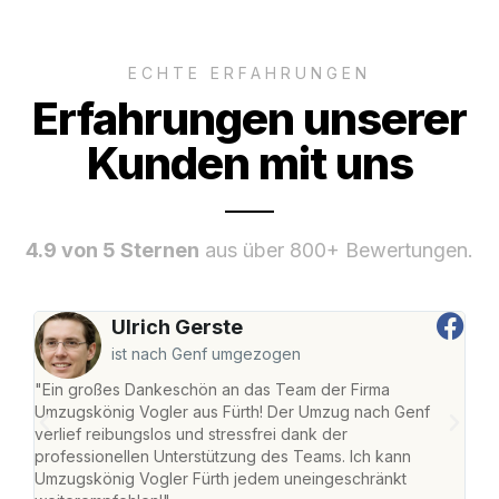
ECHTE ERFAHRUNGEN
Erfahrungen unserer
Kunden mit uns
4.9 von 5 Sternen
aus über 800+ Bewertungen.
Ulrich Gerste
ist nach Genf umgezogen
"Ein großes Dankeschön an das Team der Firma
"Die
Umzugskönig Vogler aus Fürth! Der Umzug nach Genf
mei
verlief reibungslos und stressfrei dank der
Team
professionellen Unterstützung des Teams. Ich kann
habe
Umzugskönig Vogler Fürth jedem uneingeschränkt
an m