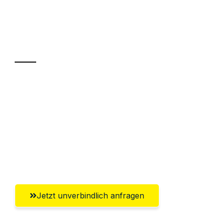
UMZUGSKÖNIG VOGLER FÜRTH
Ihr Umzug oder
Transport
Sparen Sie bis zu 100€ bei Anfrage
Abwicklung innerhalb von 24 Stunden
Versichert bis zu 7.500€
Ggf. komplette Zollabwicklung inklusive
Umfassender Kundensupport aus Fürth
Jetzt unverbindlich anfragen