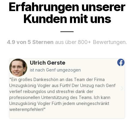
Erfahrungen unserer
Kunden mit uns
4.9 von 5 Sternen
aus über 800+ Bewertungen.
Ulrich Gerste
ist nach Genf umgezogen
"Ein großes Dankeschön an das Team der Firma
"Die
Umzugskönig Vogler aus Fürth! Der Umzug nach Genf
mei
verlief reibungslos und stressfrei dank der
Team
professionellen Unterstützung des Teams. Ich kann
habe
Umzugskönig Vogler Fürth jedem uneingeschränkt
an m
weiterempfehlen!"
groß