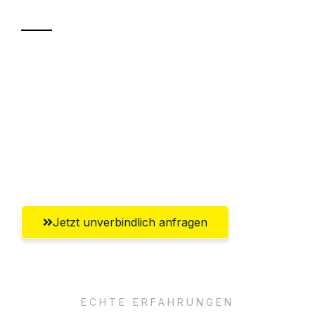
Sparen Sie bis zu 100€ bei Anfrage
Abwicklung innerhalb von 24 Stunden
Versichert bis zu 7.500€
Ggf. komplette Zollabwicklung inklusive
Umfassender Kundensupport aus Fürth
Jetzt unverbindlich anfragen
ECHTE ERFAHRUNGEN