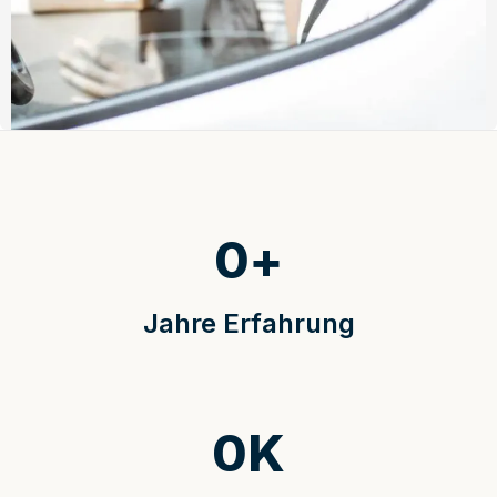
0
+
Jahre Erfahrung
0
K