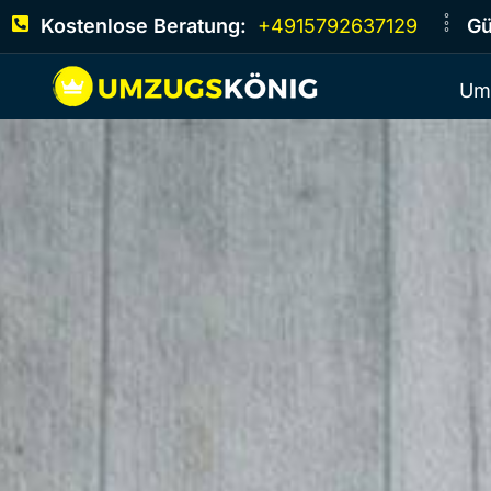
Kostenlose Beratung:
+4915792637129
Gü
Um