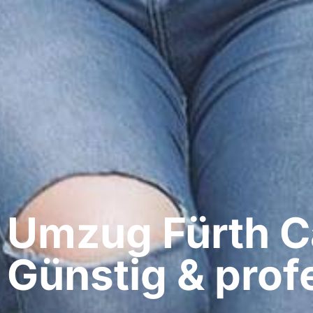
Umzug Fürth​ 
Günstig & profe