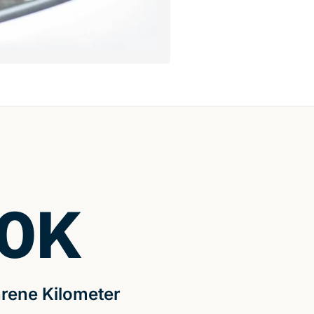
0
K
rene Kilometer