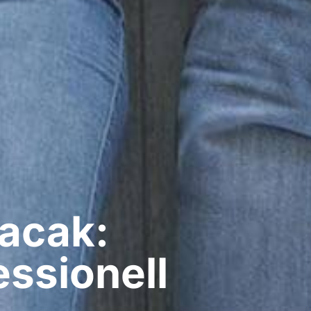
Cacak:
ssionell​