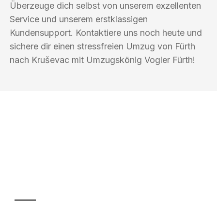
Überzeuge dich selbst von unserem exzellenten
Service und unserem erstklassigen
Kundensupport. Kontaktiere uns noch heute und
sichere dir einen stressfreien Umzug von Fürth
nach Kruševac mit Umzugskönig Vogler Fürth!
UMZUGSKÖNIG VOGLER FÜRTH
Ihr Umzug oder
Transport
Sparen Sie bis zu 100€ bei Anfrage