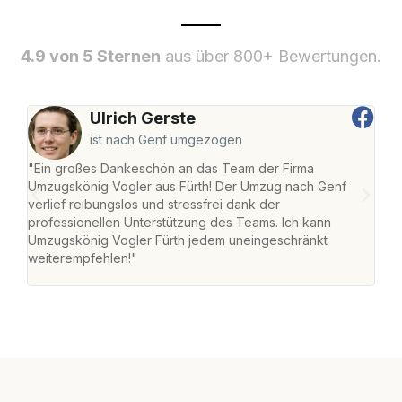
4.9 von 5 Sternen
aus über 800+ Bewertungen.
Ulrich Gerste
ist nach Genf umgezogen
"Ein großes Dankeschön an das Team der Firma
"Die
Umzugskönig Vogler aus Fürth! Der Umzug nach Genf
mei
verlief reibungslos und stressfrei dank der
Team
professionellen Unterstützung des Teams. Ich kann
habe
Umzugskönig Vogler Fürth jedem uneingeschränkt
an m
weiterempfehlen!"
groß