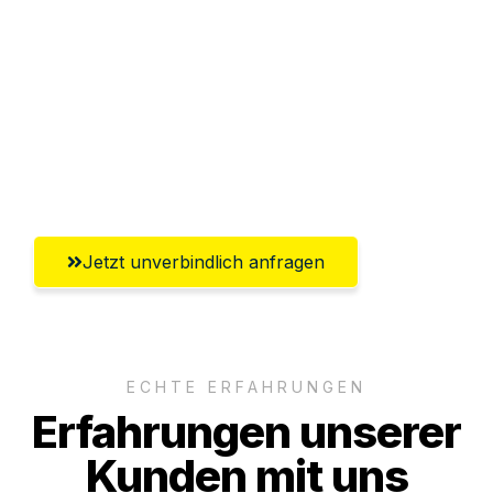
Abwicklung innerhalb von 24 Stunden
Versichert bis zu 7.500€
Ggf. komplette Zollabwicklung inklusive
Umfassender Kundensupport aus Fürth
Jetzt unverbindlich anfragen
ECHTE ERFAHRUNGEN
Erfahrungen unserer
Kunden mit uns