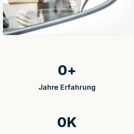
0
+
Jahre Erfahrung
0
K