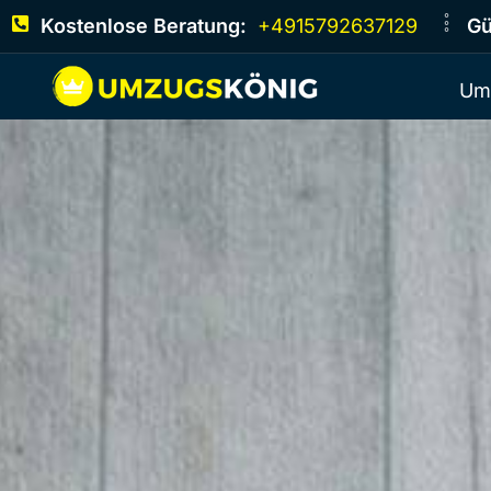
Kostenlose Beratung:
+4915792637129
Gü
Um