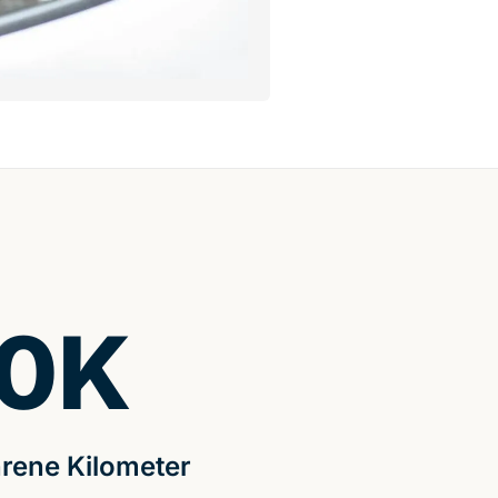
0
K
rene Kilometer