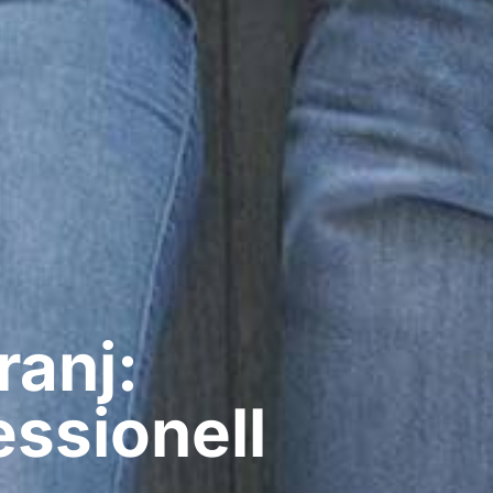
ranj:
ssionell​