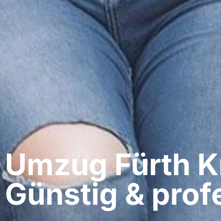
Umzug Fürth​ K
Günstig & profe