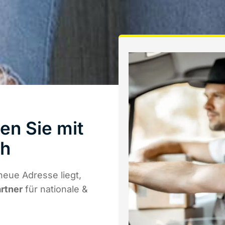
en Sie mit
th
neue Adresse liegt,
artner
für nationale &