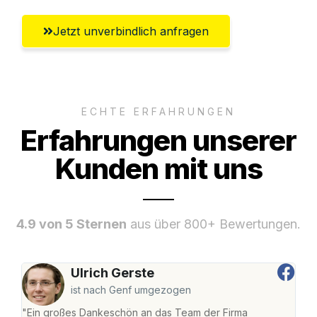
Jetzt unverbindlich anfragen
ECHTE ERFAHRUNGEN
Erfahrungen unserer
Kunden mit uns
4.9 von 5 Sternen
aus über 800+ Bewertungen.
Ulrich Gerste
ist nach Genf umgezogen
"Ein großes Dankeschön an das Team der Firma
"Die