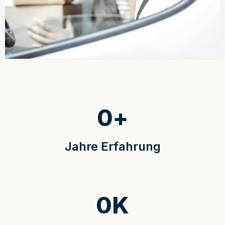
0
+
Jahre Erfahrung
0
K