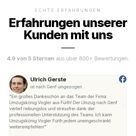
ECHTE ERFAHRUNGEN
Erfahrungen unserer
Kunden mit uns
4.9 von 5 Sternen
aus über 800+ Bewertungen.
Ulrich Gerste
ist nach Genf umgezogen
"Ein großes Dankeschön an das Team der Firma
"Die
Umzugskönig Vogler aus Fürth! Der Umzug nach Genf
mei
verlief reibungslos und stressfrei dank der
Team
professionellen Unterstützung des Teams. Ich kann
habe
Umzugskönig Vogler Fürth jedem uneingeschränkt
an m
weiterempfehlen!"
groß