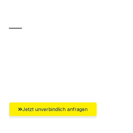
Ihr Umzug oder
Transport
Sparen Sie bis zu 100€ bei Anfrage
Abwicklung innerhalb von 24 Stunden
Versichert bis zu 7.500€
Ggf. komplette Zollabwicklung inklusive
Umfassender Kundensupport aus Fürth
Jetzt unverbindlich anfragen