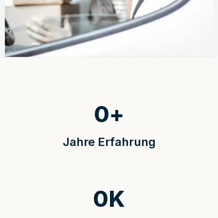
0
+
Jahre Erfahrung
0
K