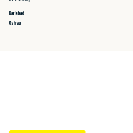
Karlsbad
Ostrau
Jetzt anfragen &
100€ sparen!