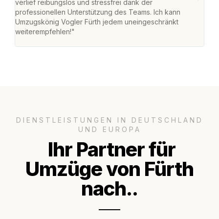
verlief reibungslos und stressfrei dank der
Team
professionellen Unterstützung des Teams. Ich kann
habe
Umzugskönig Vogler Fürth jedem uneingeschränkt
an m
weiterempfehlen!"
groß
DIENSTLEISTUNGEN IN DEUTSCHLAND
UND EUROPA
Ihr Partner für
Umzüge von Fürth
nach..