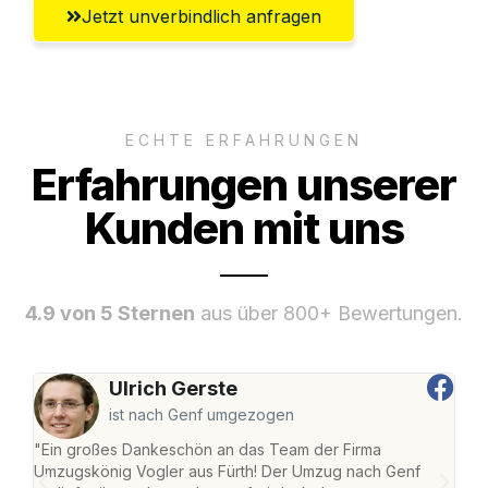
Jetzt unverbindlich anfragen
ECHTE ERFAHRUNGEN
Erfahrungen unserer
Kunden mit uns
4.9 von 5 Sternen
aus über 800+ Bewertungen.
Ulrich Gerste
ist nach Genf umgezogen
"Ein großes Dankeschön an das Team der Firma
"Die
Umzugskönig Vogler aus Fürth! Der Umzug nach Genf
mei