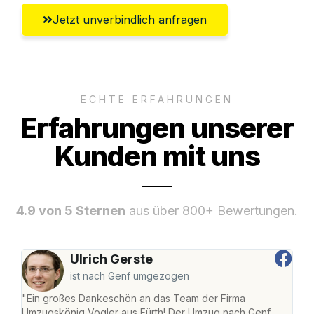
Jetzt unverbindlich anfragen
ECHTE ERFAHRUNGEN
Erfahrungen unserer
Kunden mit uns
4.9 von 5 Sternen
aus über 800+ Bewertungen.
Ulrich Gerste
ist nach Genf umgezogen
"Ein großes Dankeschön an das Team der Firma
"Die
Umzugskönig Vogler aus Fürth! Der Umzug nach Genf
mei