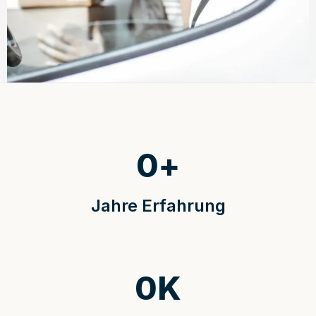
0
+
Jahre Erfahrung
0
K