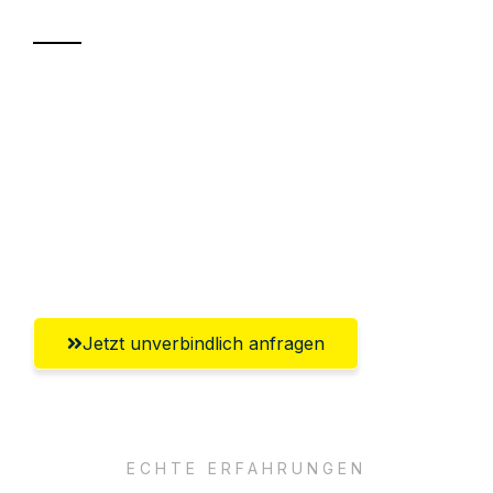
Sparen Sie bis zu 100€ bei Anfrage
Abwicklung innerhalb von 24 Stunden
Versichert bis zu 7.500€
Ggf. komplette Zollabwicklung inklusive
Umfassender Kundensupport aus Fürth
Jetzt unverbindlich anfragen
ECHTE ERFAHRUNGEN