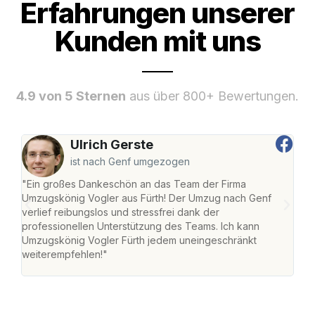
Erfahrungen unserer
Kunden mit uns
4.9 von 5 Sternen
aus über 800+ Bewertungen.
Ulrich Gerste
ist nach Genf umgezogen
"Ein großes Dankeschön an das Team der Firma
"Die
Umzugskönig Vogler aus Fürth! Der Umzug nach Genf
mei
verlief reibungslos und stressfrei dank der
Team
professionellen Unterstützung des Teams. Ich kann
habe
Umzugskönig Vogler Fürth jedem uneingeschränkt
an m
weiterempfehlen!"
groß