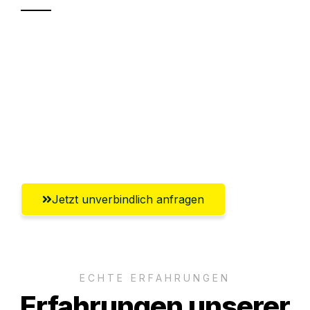
Sparen Sie bis zu 100€ bei Anfrage
Abwicklung innerhalb von 24 Stunden
Versichert bis zu 7.500€
Ggf. komplette Zollabwicklung inklusive
Umfassender Kundensupport aus Fürth
Jetzt unverbindlich anfragen
ECHTE ERFAHRUNGEN
Erfahrungen unserer