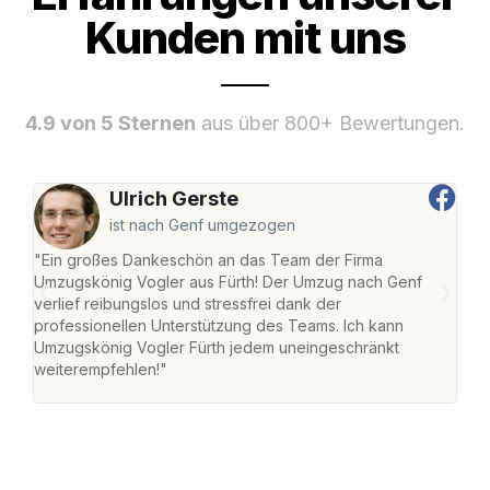
Kunden mit uns
4.9 von 5 Sternen
aus über 800+ Bewertungen.
Ulrich Gerste
ist nach Genf umgezogen
"Ein großes Dankeschön an das Team der Firma
"Die
Umzugskönig Vogler aus Fürth! Der Umzug nach Genf
mei
verlief reibungslos und stressfrei dank der
Team
professionellen Unterstützung des Teams. Ich kann
habe
Umzugskönig Vogler Fürth jedem uneingeschränkt
an m
weiterempfehlen!"
groß