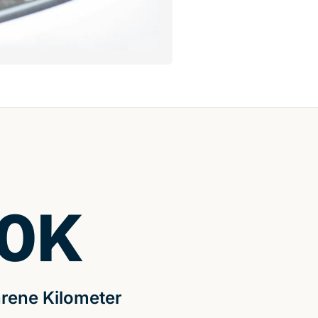
0
K
rene Kilometer