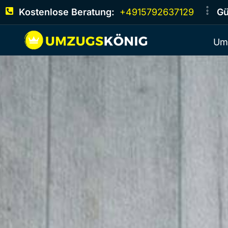
Kostenlose Beratung:
+4915792637129
Gü
Um