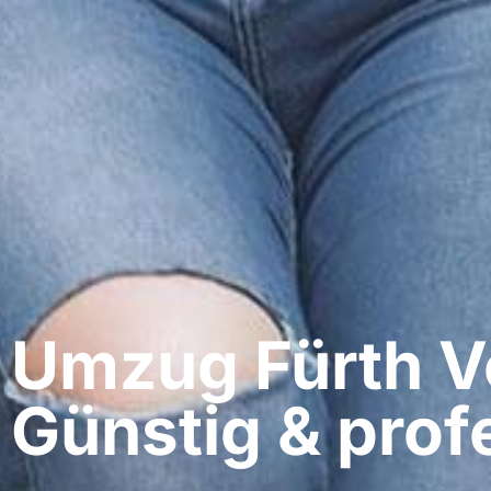
Umzug Fürth​ V
Günstig & profe