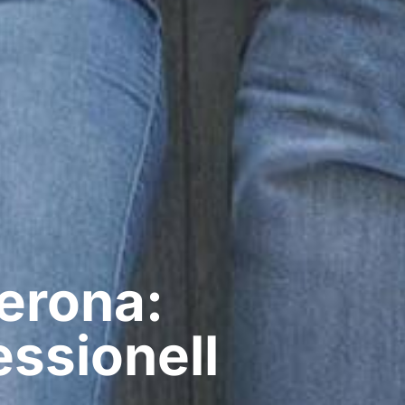
erona:
ssionell​