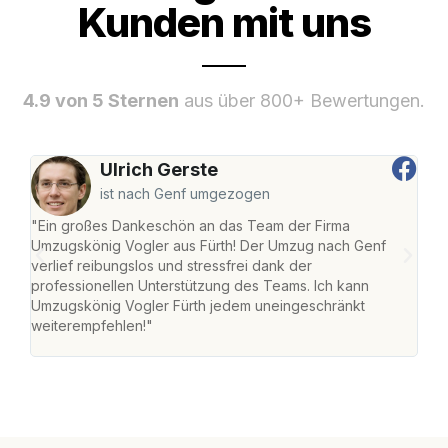
Kunden mit uns
4.9 von 5 Sternen
aus über 800+ Bewertungen.
Ulrich Gerste
ist nach Genf umgezogen
"Ein großes Dankeschön an das Team der Firma
"Die
Umzugskönig Vogler aus Fürth! Der Umzug nach Genf
mei
verlief reibungslos und stressfrei dank der
Team
professionellen Unterstützung des Teams. Ich kann
habe
Umzugskönig Vogler Fürth jedem uneingeschränkt
an m
weiterempfehlen!"
groß