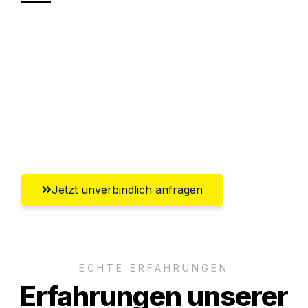
Sparen Sie bis zu 100€ bei Anfrage
Abwicklung innerhalb von 24 Stunden
Versichert bis zu 7.500€
Ggf. komplette Zollabwicklung inklusive
Umfassender Kundensupport aus Fürth
Jetzt unverbindlich anfragen
ECHTE ERFAHRUNGEN
Erfahrungen unserer