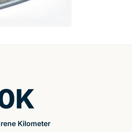
0
K
rene Kilometer