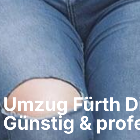
Umzug Fürth​ D
Günstig & profe