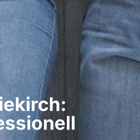
iekirch:
ssionell​