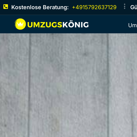
Kostenlose Beratung:
+4915792637129
Gü
Um