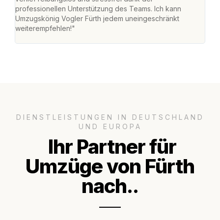
professionellen Unterstützung des Teams. Ich kann
habe
Umzugskönig Vogler Fürth jedem uneingeschränkt
an m
weiterempfehlen!"
groß
DIENSTLEISTUNGEN IN DEUTSCHLAND
UND EUROPA
Ihr Partner für
Umzüge von Fürth
nach..