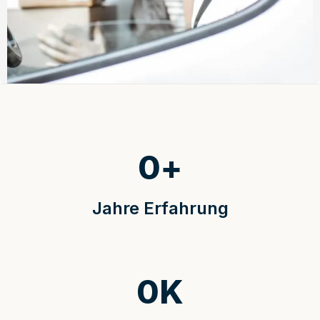
0
+
Jahre Erfahrung
0
K