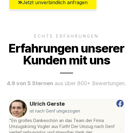
Jetzt unverbindlich anfragen
ECHTE ERFAHRUNGEN
Erfahrungen unserer
Kunden mit uns
4.9 von 5 Sternen
aus über 800+ Bewertungen.
Ulrich Gerste
ist nach Genf umgezogen
"Ein großes Dankeschön an das Team der Firma
"Die
Umzugskönig Vogler aus Fürth! Der Umzug nach Genf
mei
verlief reibungslos und stressfrei dank der
Team