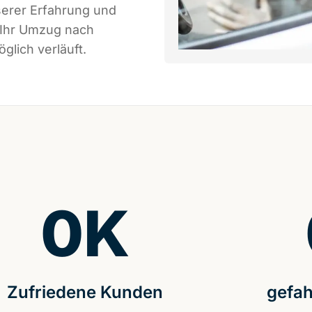
serer Erfahrung und
 Ihr Umzug nach
glich verläuft.
0
K
Zufriedene Kunden
gefah