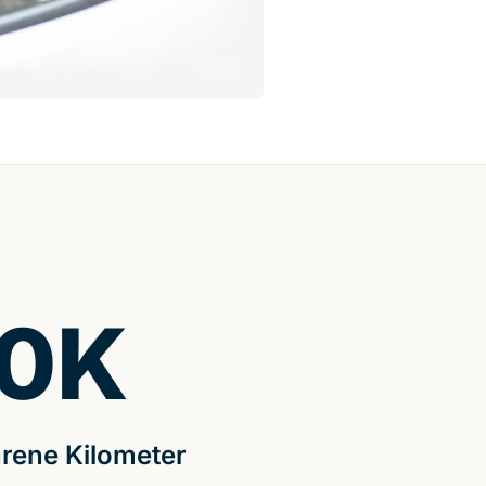
0
K
rene Kilometer