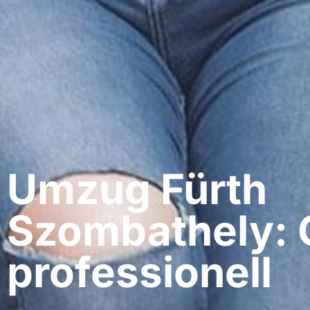
Umzug Fürth​
Szombathely: 
professionell​