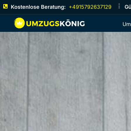
Kostenlose Beratung:
+4915792637129
Gü
Um