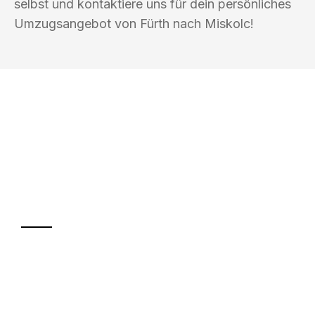
selbst und kontaktiere uns für dein persönliches
Umzugsangebot von Fürth nach Miskolc!
UMZUGSKÖNIG VOGLER FÜRTH
Ihr Umzug oder
Transport
Sparen Sie bis zu 100€ bei Anfrage
Abwicklung innerhalb von 24 Stunden
Versichert bis zu 7.500€