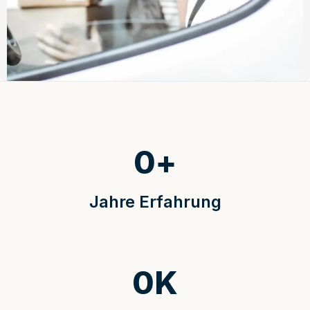
0
+
Jahre Erfahrung
0
K