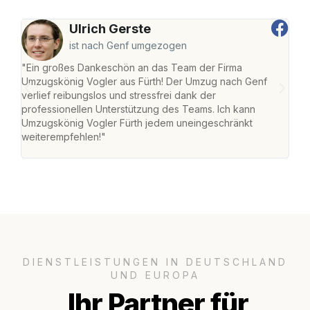
Ulrich Gerste
ist nach Genf umgezogen
"Ein großes Dankeschön an das Team der Firma
"Die
Umzugskönig Vogler aus Fürth! Der Umzug nach Genf
mei
verlief reibungslos und stressfrei dank der
Team
professionellen Unterstützung des Teams. Ich kann
habe
Umzugskönig Vogler Fürth jedem uneingeschränkt
an m
weiterempfehlen!"
groß
DIENSTLEISTUNGEN IN DEUTSCHLAND
UND EUROPA
Ihr Partner für