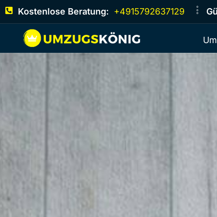
Kostenlose Beratung:
+4915792637129
Gü
Um