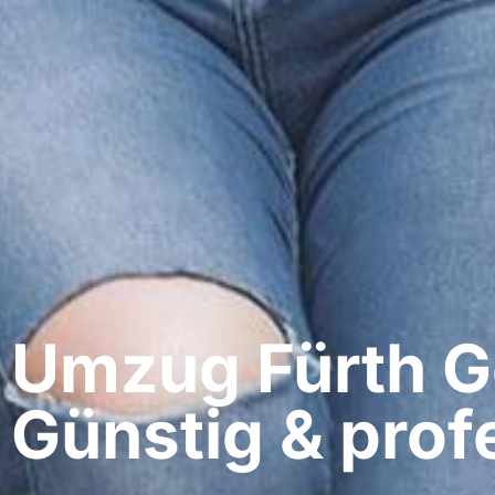
Umzug Fürth​ G
Günstig & profe