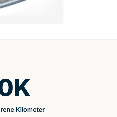
0
K
rene Kilometer