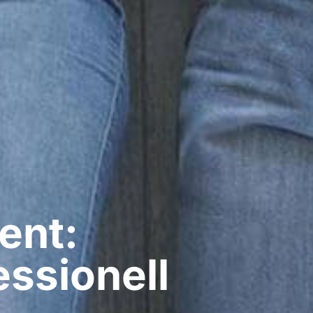
ent:
ssionell​