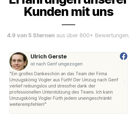
Kunden mit uns
4.9 von 5 Sternen
aus über 800+ Bewertungen.
Ulrich Gerste
ist nach Genf umgezogen
"Ein großes Dankeschön an das Team der Firma
"Die
Umzugskönig Vogler aus Fürth! Der Umzug nach Genf
mei
verlief reibungslos und stressfrei dank der
Team
professionellen Unterstützung des Teams. Ich kann
habe
Umzugskönig Vogler Fürth jedem uneingeschränkt
an m
weiterempfehlen!"
groß