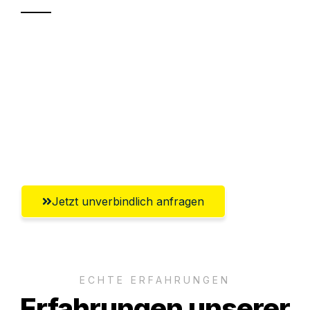
Sparen Sie bis zu 100€ bei Anfrage
Abwicklung innerhalb von 24 Stunden
Versichert bis zu 7.500€
Ggf. komplette Zollabwicklung inklusive
Umfassender Kundensupport aus Fürth
Jetzt unverbindlich anfragen
ECHTE ERFAHRUNGEN
Erfahrungen unserer