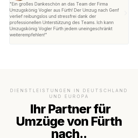
"Ein großes Dankeschön an das Team der Firma
"Die
Umzugskönig Vogler aus Fürth! Der Umzug nach Genf
mei
verlief reibungslos und stressfrei dank der
Team
professionellen Unterstützung des Teams. Ich kann
habe
Umzugskönig Vogler Fürth jedem uneingeschränkt
an m
weiterempfehlen!"
groß
DIENSTLEISTUNGEN IN DEUTSCHLAND
UND EUROPA
Ihr Partner für
Umzüge von Fürth
nach..