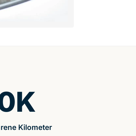
0
K
rene Kilometer