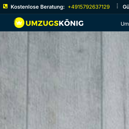
Kostenlose Beratung:
+4915792637129
Gü
Um