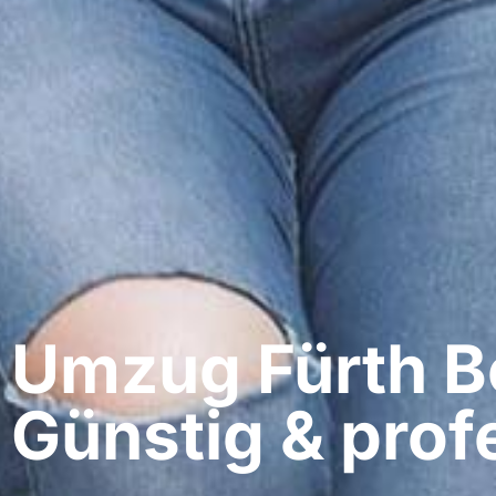
Umzug Fürth​ B
Günstig & profe