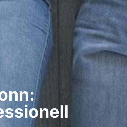
onn:
ssionell​