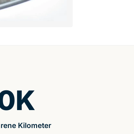
0
K
rene Kilometer