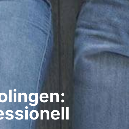
olingen:
ssionell​