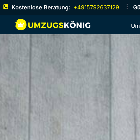
Kostenlose Beratung:
+4915792637129
Gü
Um