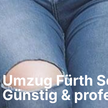
Umzug Fürth​ S
Günstig & profe