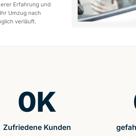
serer Erfahrung und
 Ihr Umzug nach
lich verläuft.
0
K
Zufriedene Kunden
gefah