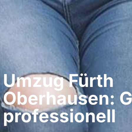
Umzug Fürth​
Oberhausen: G
professionell​