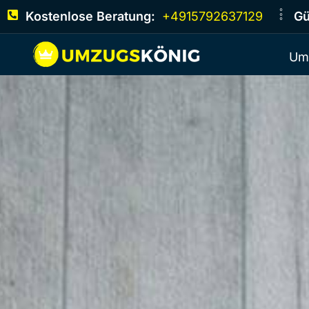
Kostenlose Beratung:
+4915792637129
Gü
Um