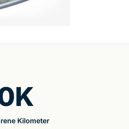
0
K
rene Kilometer