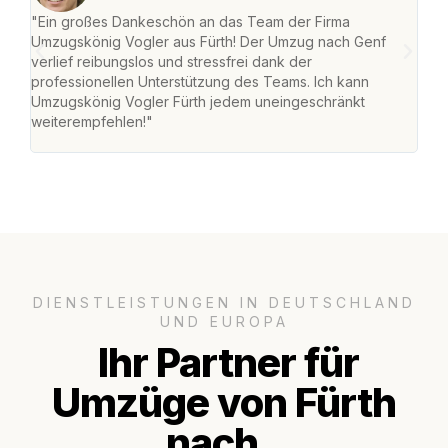
"Ein großes Dankeschön an das Team der Firma
"Die
Umzugskönig Vogler aus Fürth! Der Umzug nach Genf
mei
verlief reibungslos und stressfrei dank der
Team
professionellen Unterstützung des Teams. Ich kann
habe
Umzugskönig Vogler Fürth jedem uneingeschränkt
an m
weiterempfehlen!"
groß
DIENSTLEISTUNGEN IN DEUTSCHLAND
UND EUROPA
Ihr Partner für
Umzüge von Fürth
nach..