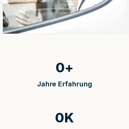
0
+
Jahre Erfahrung
0
K