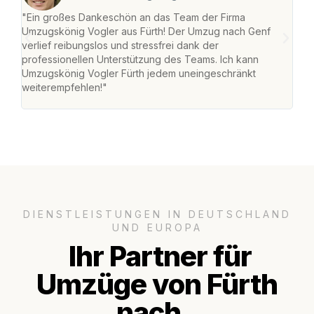
"Ein großes Dankeschön an das Team der Firma
"Die
Umzugskönig Vogler aus Fürth! Der Umzug nach Genf
mei
verlief reibungslos und stressfrei dank der
Team
professionellen Unterstützung des Teams. Ich kann
habe
Umzugskönig Vogler Fürth jedem uneingeschränkt
an m
weiterempfehlen!"
groß
DIENSTLEISTUNGEN IN DEUTSCHLAND
UND EUROPA
Ihr Partner für
Umzüge von Fürth
nach..