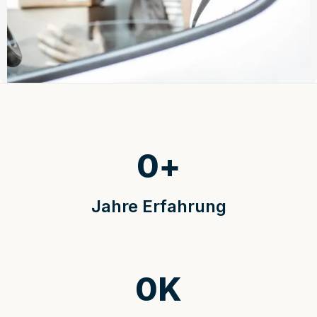
0
+
Jahre Erfahrung
0
K