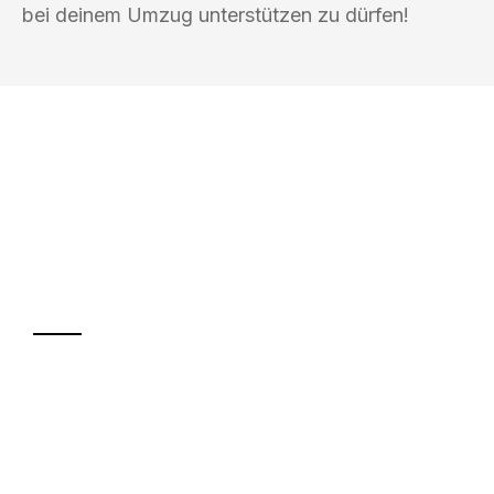
bei deinem Umzug unterstützen zu dürfen!
UMZUGSKÖNIG VOGLER FÜRTH
Ihr Umzug oder
Transport
Sparen Sie bis zu 100€ bei Anfrage
Abwicklung innerhalb von 24 Stunden
Versichert bis zu 7.500€