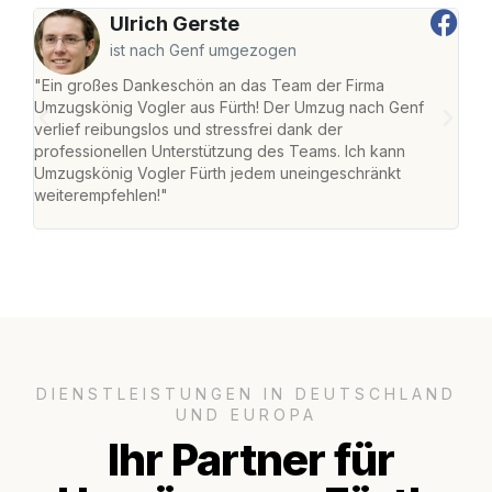
Ulrich Gerste
ist nach Genf umgezogen
"Ein großes Dankeschön an das Team der Firma
"Die
Umzugskönig Vogler aus Fürth! Der Umzug nach Genf
mei
verlief reibungslos und stressfrei dank der
Team
professionellen Unterstützung des Teams. Ich kann
habe
Umzugskönig Vogler Fürth jedem uneingeschränkt
an m
weiterempfehlen!"
groß
DIENSTLEISTUNGEN IN DEUTSCHLAND
UND EUROPA
Ihr Partner für