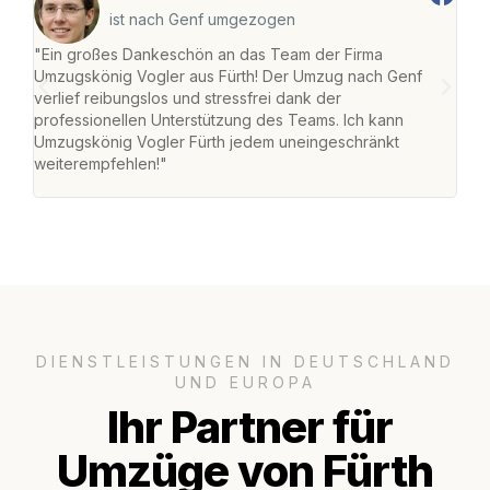
ist nach Genf umgezogen
"Ein großes Dankeschön an das Team der Firma
"Die
Umzugskönig Vogler aus Fürth! Der Umzug nach Genf
mei
verlief reibungslos und stressfrei dank der
Team
professionellen Unterstützung des Teams. Ich kann
habe
Umzugskönig Vogler Fürth jedem uneingeschränkt
an m
weiterempfehlen!"
groß
DIENSTLEISTUNGEN IN DEUTSCHLAND
UND EUROPA
Ihr Partner für
Umzüge von Fürth