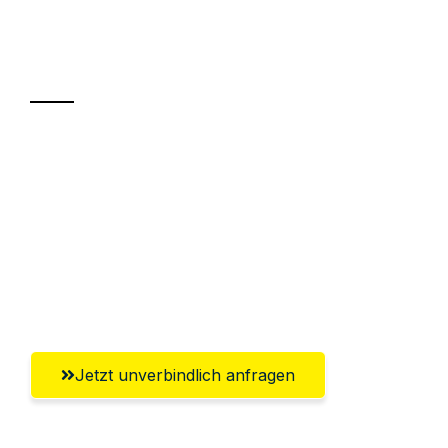
Ihr Umzug oder
Transport
Sparen Sie bis zu 100€ bei Anfrage
Abwicklung innerhalb von 24 Stunden
Versichert bis zu 7.500€
Ggf. komplette Zollabwicklung inklusive
Umfassender Kundensupport aus Fürth
Jetzt unverbindlich anfragen