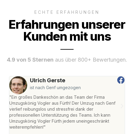
ECHTE ERFAHRUNGEN
Erfahrungen unserer
Kunden mit uns
4.9 von 5 Sternen
aus über 800+ Bewertungen.
Ulrich Gerste
ist nach Genf umgezogen
"Ein großes Dankeschön an das Team der Firma
"Die
Umzugskönig Vogler aus Fürth! Der Umzug nach Genf
mei
verlief reibungslos und stressfrei dank der
Team
professionellen Unterstützung des Teams. Ich kann
habe
Umzugskönig Vogler Fürth jedem uneingeschränkt
an m
weiterempfehlen!"
groß