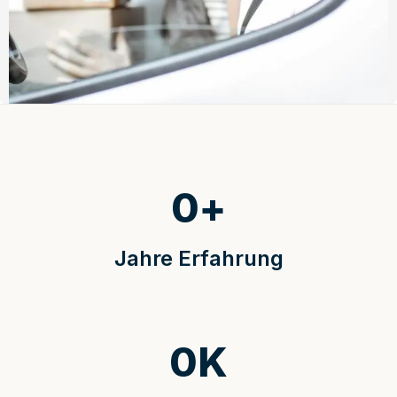
0
+
Jahre Erfahrung
0
K