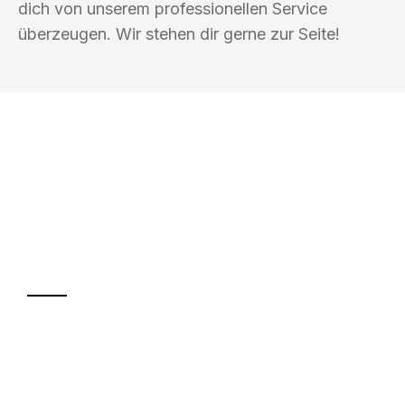
dich von unserem professionellen Service
überzeugen. Wir stehen dir gerne zur Seite!
UMZUGSKÖNIG VOGLER FÜRTH
Ihr Umzug oder
Transport
Sparen Sie bis zu 100€ bei Anfrage
Abwicklung innerhalb von 24 Stunden
Versichert bis zu 7.500€