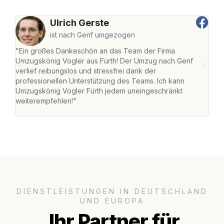
Ulrich Gerste
ist nach Genf umgezogen
"Ein großes Dankeschön an das Team der Firma
"Die
Umzugskönig Vogler aus Fürth! Der Umzug nach Genf
mei
verlief reibungslos und stressfrei dank der
Team
professionellen Unterstützung des Teams. Ich kann
habe
Umzugskönig Vogler Fürth jedem uneingeschränkt
an m
weiterempfehlen!"
groß
DIENSTLEISTUNGEN IN DEUTSCHLAND
UND EUROPA
Ihr Partner für