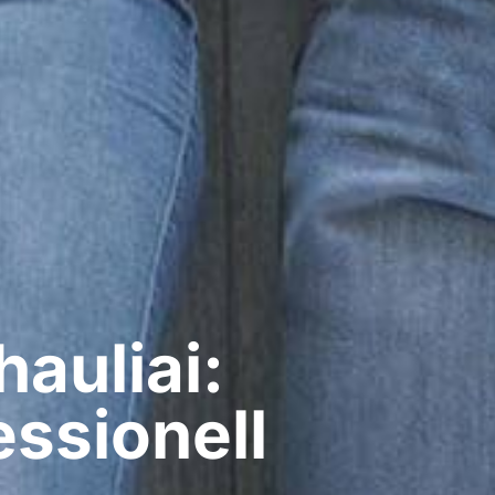
auliai:
ssionell​