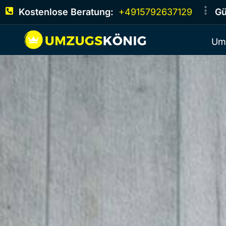
Kostenlose Beratung:
+4915792637129
Gü
Um