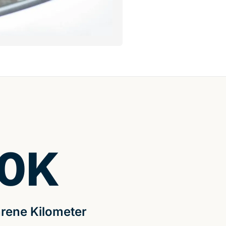
0
K
rene Kilometer