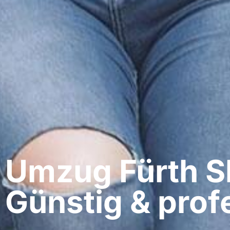
Umzug Fürth​ Sh
Günstig & profe