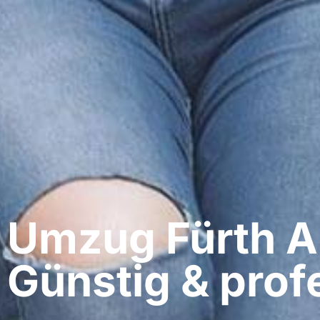
Umzug Fürth​ A
Günstig & profe