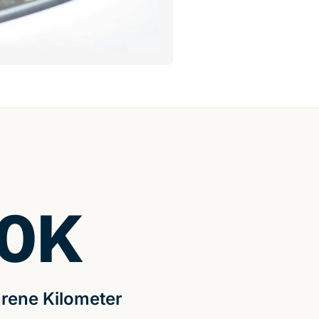
0
K
rene Kilometer