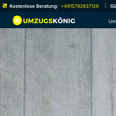
Kostenlose Beratung:
+4915792637129
Gü
Um