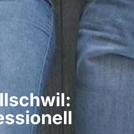
llschwil:
ssionell​