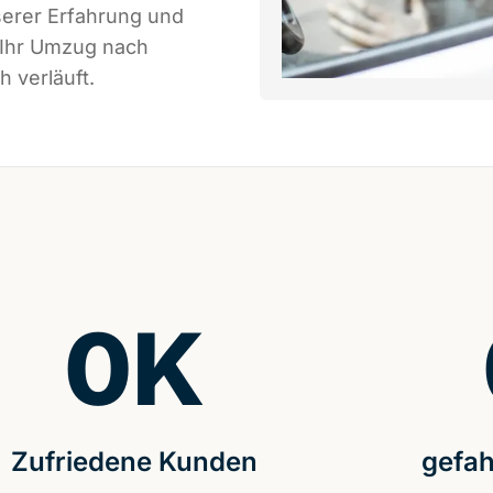
serer Erfahrung und
 Ihr Umzug nach
h verläuft.
0
K
Zufriedene Kunden
gefah