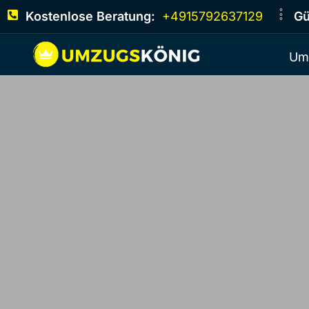
Kostenlose Beratung:
+4915792637129
Gü
Um