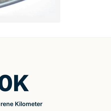
0
K
rene Kilometer