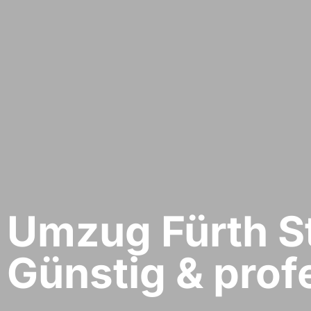
Umzug Fürth​ St
Günstig & profe