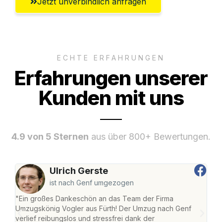
Jetzt unverbindlich anfragen
ECHTE ERFAHRUNGEN
Erfahrungen unserer
Kunden mit uns
4.9 von 5 Sternen
aus über 800+ Bewertungen.
Ulrich Gerste
ist nach Genf umgezogen
"Ein großes Dankeschön an das Team der Firma
"Die
Umzugskönig Vogler aus Fürth! Der Umzug nach Genf
mei
verlief reibungslos und stressfrei dank der
Team