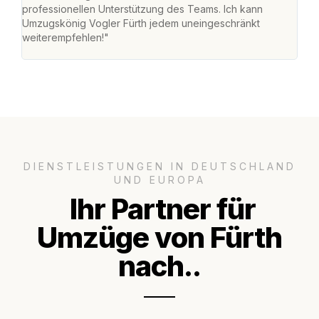
professionellen Unterstützung des Teams. Ich kann
habe
Umzugskönig Vogler Fürth jedem uneingeschränkt
an m
weiterempfehlen!"
groß
DIENSTLEISTUNGEN IN DEUTSCHLAND
UND EUROPA
Ihr Partner für
Umzüge von Fürth
nach..