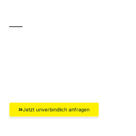
Ihr Umzug oder
Transport
Sparen Sie bis zu 100€ bei Anfrage
Abwicklung innerhalb von 24 Stunden
Versichert bis zu 7.500€
Ggf. komplette Zollabwicklung inklusive
Umfassender Kundensupport aus Fürth
Jetzt unverbindlich anfragen