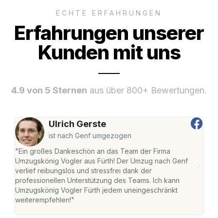
ECHTE ERFAHRUNGEN
Erfahrungen unserer
Kunden mit uns
4.9 von 5 Sternen
aus über 800+ Bewertungen.
Ulrich Gerste
ist nach Genf umgezogen
"Ein großes Dankeschön an das Team der Firma
"Die
Umzugskönig Vogler aus Fürth! Der Umzug nach Genf
mei
verlief reibungslos und stressfrei dank der
Team
professionellen Unterstützung des Teams. Ich kann
habe
Umzugskönig Vogler Fürth jedem uneingeschränkt
an m
weiterempfehlen!"
groß