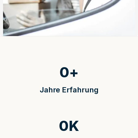
0
+
Jahre Erfahrung
0
K