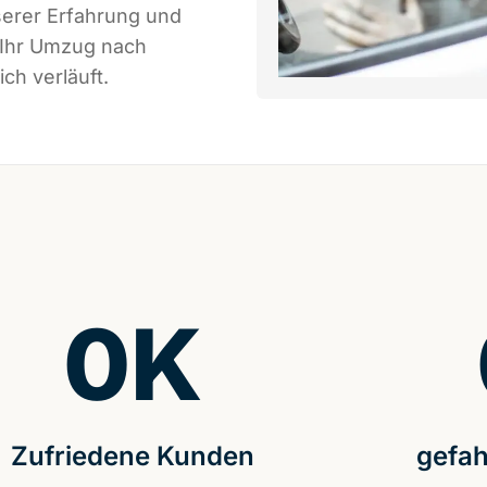
serer Erfahrung und
 Ihr Umzug nach
ch verläuft.
0
K
Zufriedene Kunden
gefah