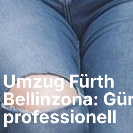
Umzug Fürth​
Bellinzona: Gü
professionell​