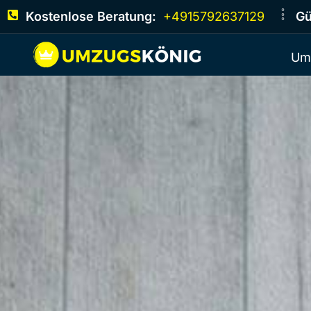
Kostenlose Beratung:
+4915792637129
Gü
Um