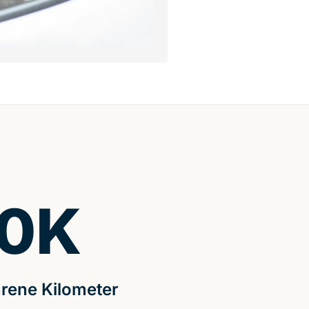
0
K
rene Kilometer