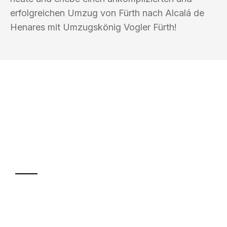
erfolgreichen Umzug von Fürth nach Alcalá de
Henares mit Umzugskönig Vogler Fürth!
UMZUGSKÖNIG VOGLER FÜRTH
Ihr Umzug oder
Transport
Sparen Sie bis zu 100€ bei Anfrage
Abwicklung innerhalb von 24 Stunden