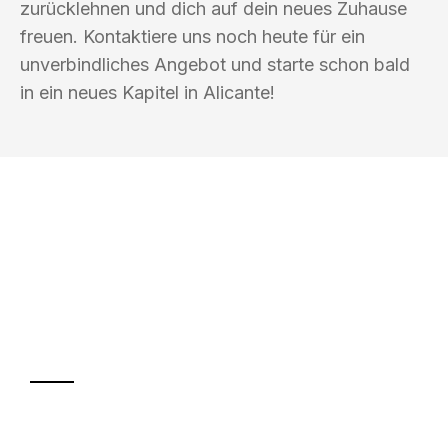
zurücklehnen und dich auf dein neues Zuhause
freuen. Kontaktiere uns noch heute für ein
unverbindliches Angebot und starte schon bald
in ein neues Kapitel in Alicante!
UMZUGSKÖNIG VOGLER FÜRTH
Ihr Umzug oder
Transport
Sparen Sie bis zu 100€ bei Anfrage