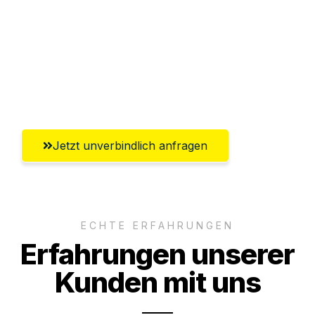
Abwicklung innerhalb von 24 Stunden
Versichert bis zu 7.500€
Ggf. komplette Zollabwicklung inklusive
Umfassender Kundensupport aus Fürth
Jetzt unverbindlich anfragen
ECHTE ERFAHRUNGEN
Erfahrungen unserer
Kunden mit uns