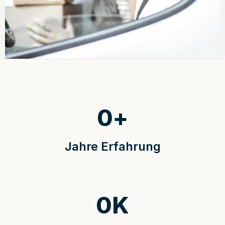
0
+
Jahre Erfahrung
0
K