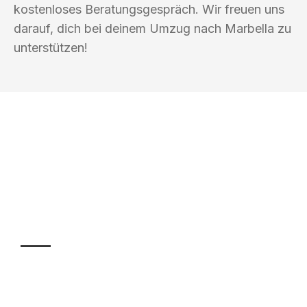
kostenloses Beratungsgespräch. Wir freuen uns
darauf, dich bei deinem Umzug nach Marbella zu
unterstützen!
UMZUGSKÖNIG VOGLER FÜRTH
Ihr Umzug oder
Transport
Sparen Sie bis zu 100€ bei Anfrage
Abwicklung innerhalb von 24 Stunden