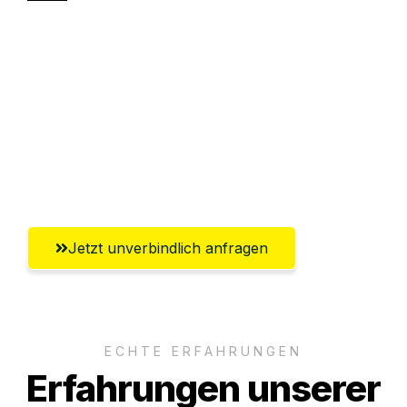
Sparen Sie bis zu 100€ bei Anfrage
Abwicklung innerhalb von 24 Stunden
Versichert bis zu 7.500€
Ggf. komplette Zollabwicklung inklusive
Umfassender Kundensupport aus Fürth
Jetzt unverbindlich anfragen
ECHTE ERFAHRUNGEN
Erfahrungen unserer