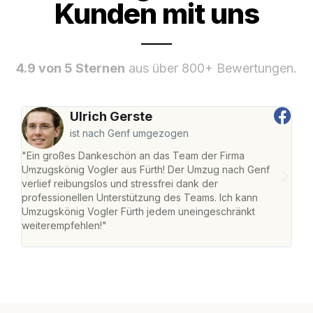
Kunden mit uns
4.9 von 5 Sternen
aus über 800+ Bewertungen.
Ulrich Gerste
ist nach Genf umgezogen
"Ein großes Dankeschön an das Team der Firma
"Die
Umzugskönig Vogler aus Fürth! Der Umzug nach Genf
mei
verlief reibungslos und stressfrei dank der
Team
professionellen Unterstützung des Teams. Ich kann
habe
Umzugskönig Vogler Fürth jedem uneingeschränkt
an m
weiterempfehlen!"
groß