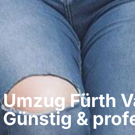
Umzug Fürth​ Va
Günstig & profe