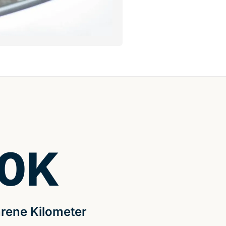
0
K
rene Kilometer