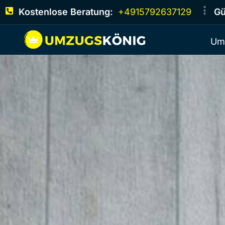
Kostenlose Beratung:
+4915792637129
Gü
Um