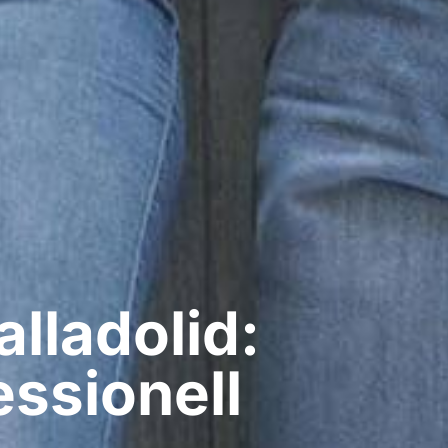
lladolid:
ssionell​