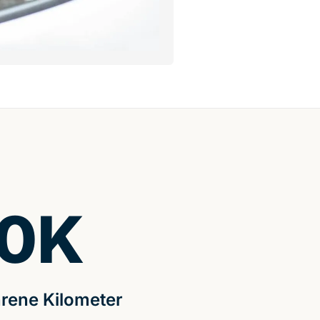
0
K
rene Kilometer