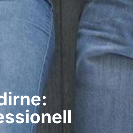
dirne:
ssionell​