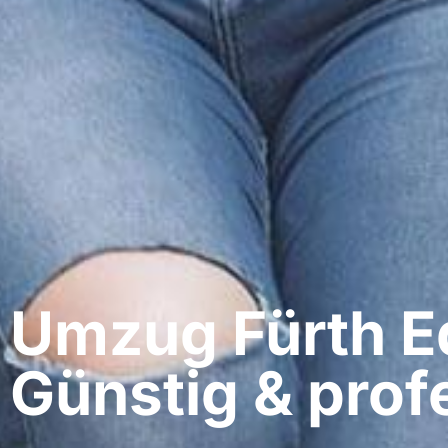
Umzug Fürth​ E
Günstig & profe