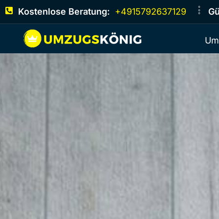
Kostenlose Beratung:
+4915792637129
Gü
Um